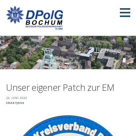
Zum
Inhalt
springen
DPolG KV Bochum
KREISVERBAND BOCHUM
Beiträge
Unser eigener Patch zur EM
24. JUNI 2024
CRAZYJESS